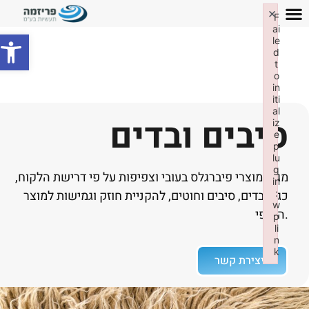
×
F
ai
פתח סרג
le
d
t
o
in
iti
al
סיבים ובדים
iz
e
p
lu
g
מגוון מוצרי פיברגלס בעובי וצפיפות על פי דרישת הלקוח,
in
:
כגון: בדים, סיבים וחוטים, להקניית חוזק וגמישות למוצר
w
הסופי.
p
li
n
k
ליצירת קשר
Failed to