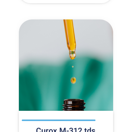
Curox M-312 tds